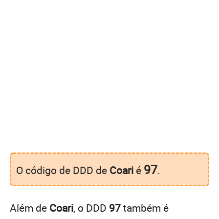
97
O código de DDD de
Coari
é
.
Além de
Coari
, o DDD
97
também é