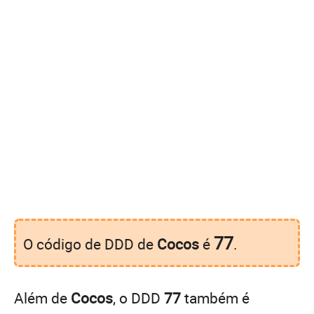
77
O código de DDD de
Cocos
é
.
Além de
Cocos
, o DDD
77
também é