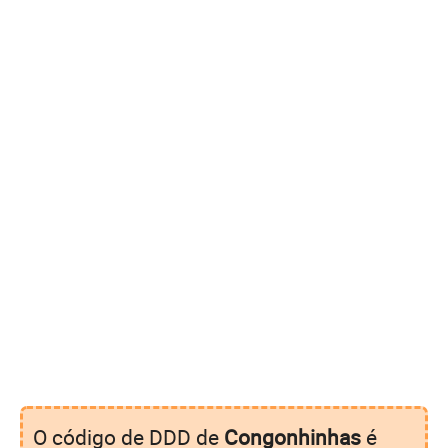
O código de DDD de
Congonhinhas
é