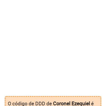
O código de DDD de
Coronel Ezequiel
é