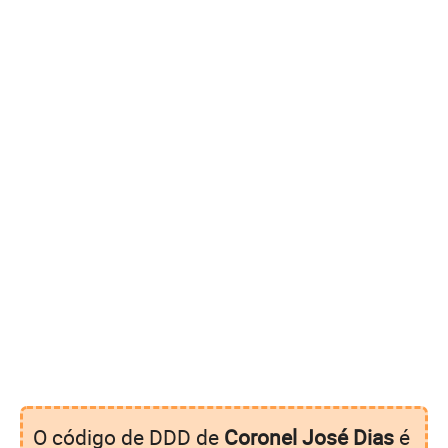
O código de DDD de
Coronel José Dias
é