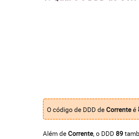
O código de DDD de
Corrente
é
Além de
Corrente
, o DDD
89
també