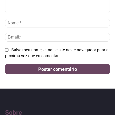
Comentário:
No
E-
mai
Site:
Salve meu nome, e-mail e site neste navegador para a
próxima vez que eu comentar.
Sobre