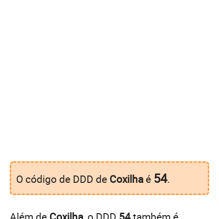
54
O código de DDD de
Coxilha
é
.
Além de
Coxilha
, o DDD
54
também é