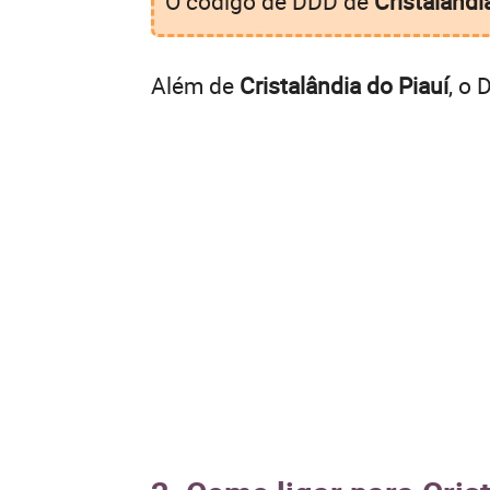
O código de DDD de
Cristalândi
Além de
Cristalândia do Piauí
, o