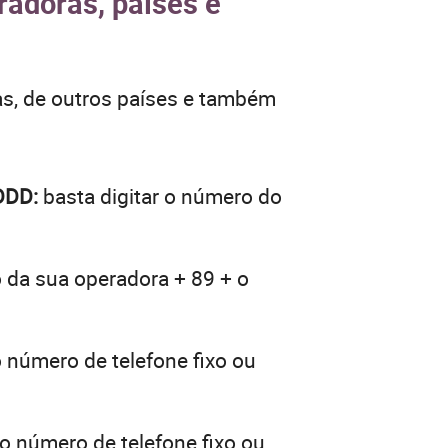
radoras, países e
as, de outros países e também
DDD:
basta digitar o número do
o da sua operadora + 89 + o
o número de telefone fixo ou
 o número de telefone fixo ou