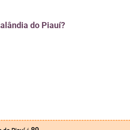
talândia do Piauí?
89