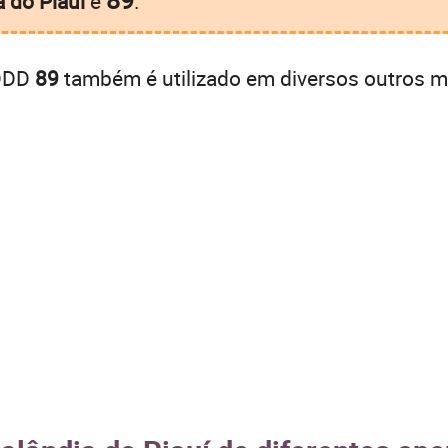
a do Piauí
é
.
 DDD
89
também é utilizado em diversos outros mu