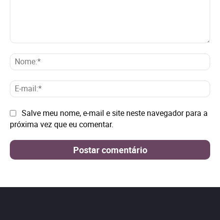
Comentário:
No
E-
mai
Site:
Salve meu nome, e-mail e site neste navegador para a
próxima vez que eu comentar.