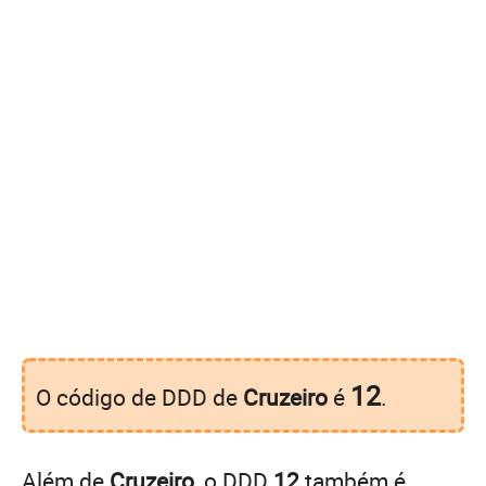
12
O código de DDD de
Cruzeiro
é
.
Além de
Cruzeiro
, o DDD
12
também é