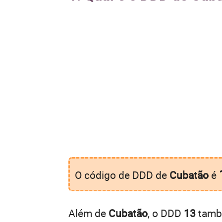
O código de DDD de
Cubatão
é
Além de
Cubatão
, o DDD
13
també