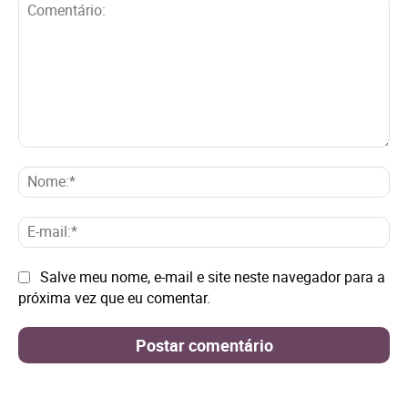
Comentário:
No
E-
mai
Site:
Salve meu nome, e-mail e site neste navegador para a
próxima vez que eu comentar.