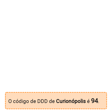
94
O código de DDD de
Curionópolis
é
.