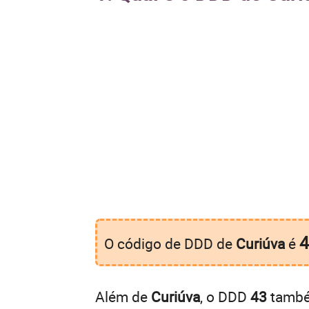
4
O código de DDD de
Curiúva
é
Além de
Curiúva
, o DDD
43
também