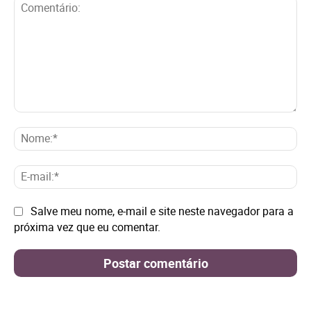
Comentário:
No
E-
mai
Site:
Salve meu nome, e-mail e site neste navegador para a
próxima vez que eu comentar.