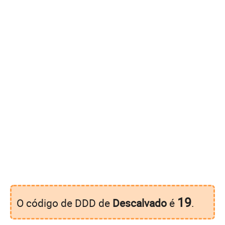
19
O código de DDD de
Descalvado
é
.