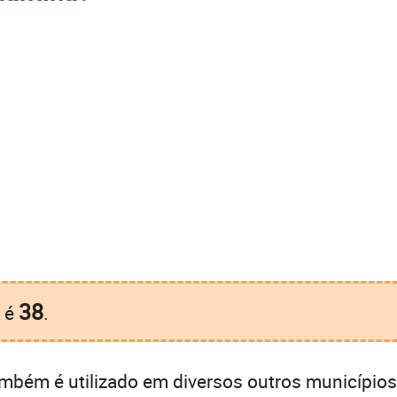
38
é
.
mbém é utilizado em diversos outros municípios