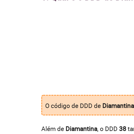
O código de DDD de
Diamantina
Além de
Diamantina
, o DDD
38
ta