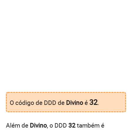
32
O código de DDD de
Divino
é
.
Além de
Divino
, o DDD
32
também é