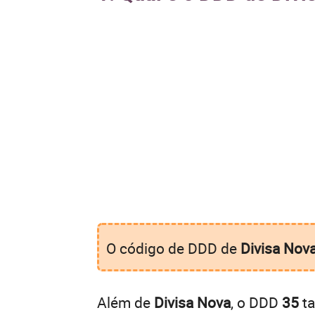
O código de DDD de
Divisa Nov
Além de
Divisa Nova
, o DDD
35
ta