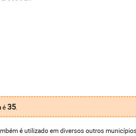
35
a
é
.
mbém é utilizado em diversos outros municípios