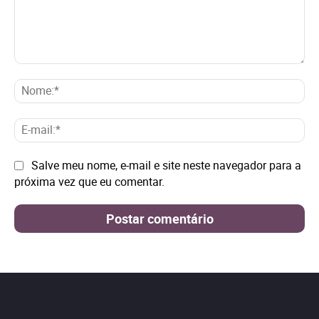
Comentário:
No
E-
mai
Site:
Salve meu nome, e-mail e site neste navegador para a
próxima vez que eu comentar.