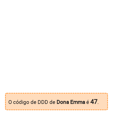
47
O código de DDD de
Dona Emma
é
.