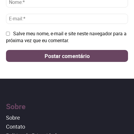
No
E-
mai
Site:
Salve meu nome, e-mail e site neste navegador para a
próxima vez que eu comentar.
Sobre
Sobre
Contato