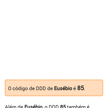
85
O código de DDD de
Eusébio
é
.
Além de
Eusébio
, o DDD
85
também é