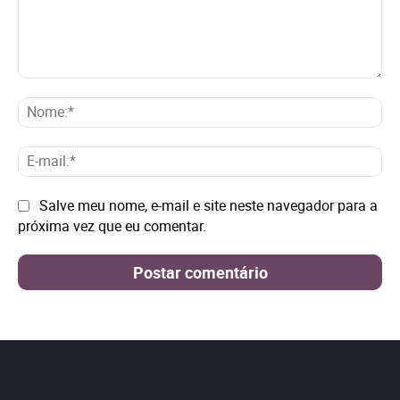
Comentário:
No
E-
mai
Site:
Salve meu nome, e-mail e site neste navegador para a
próxima vez que eu comentar.