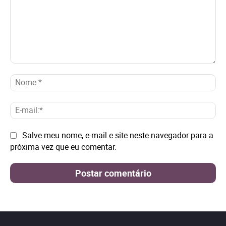
Comentário:
No
E-
mai
Site:
Salve meu nome, e-mail e site neste navegador para a
próxima vez que eu comentar.