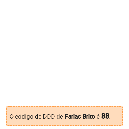
88
O código de DDD de
Farias Brito
é
.