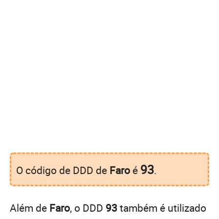
93
O código de DDD de
Faro
é
.
Além de
Faro
, o DDD
93
também é utilizado