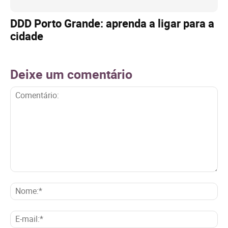
DDD Porto Grande: aprenda a ligar para a
cidade
Deixe um comentário
Comentário:
No
E-
mai