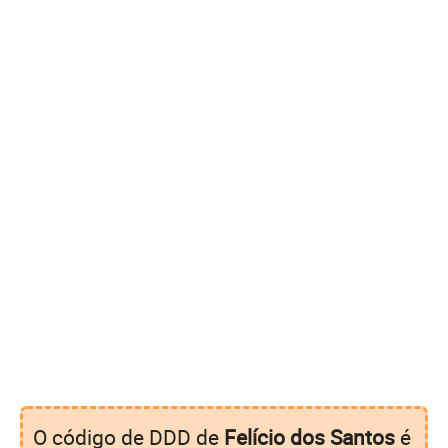
O código de DDD de
Felício dos Santos
é