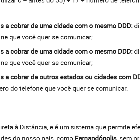
tilizar o + antes do 55) + 17 + número de telefon
is a cobrar de uma cidade com o mesmo DDD:
di
one que você quer se comunicar;
is a cobrar de uma cidade com o mesmo DDD:
di
one que você quer se comunicar;
s a cobrar de outros estados ou cidades com DD
ro do telefone que você quer se comunicar.
:
reta à Distância, e é um sistema que permite efe
dades do nosso país, como
Fernandópolis
, sem p