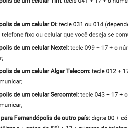
polis de um celular Tim:
tecle 041 + 17 + o númer
polis de um celular Oi:
tecle 031 ou 014 (depend
telefone fixo ou celular que você deseja se com
polis de um celular Nextel:
tecle 099 + 17 + o núm
r;
polis de um celular Algar Telecom:
tecle 012 + 1
omunicar;
polis de um celular Sercomtel:
tecle 043 + 17 + o
omunicar;
 para Fernandópolis de outro país:
digite 00 + c