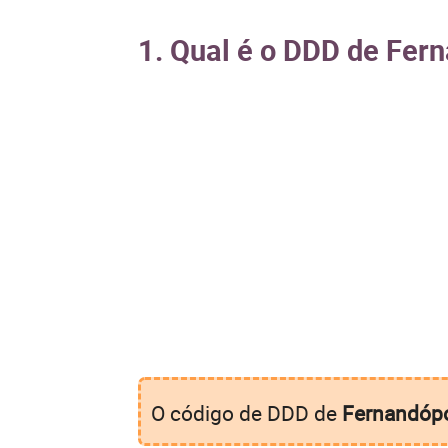
1. Qual é o DDD de Fer
O código de DDD de
Fernandópo