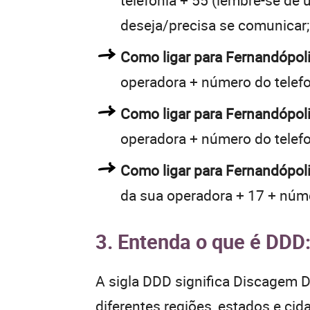
telefonia + 55 (lembre-se de u
deseja/precisa se comunicar;
Como ligar para Fernandópol
operadora + número do telef
Como ligar para Fernandópol
operadora + número do telef
Como ligar para Fernandópoli
da sua operadora + 17 + núme
3. Entenda o que é DDD
A sigla DDD significa Discagem Di
diferentes regiões, estados e ci