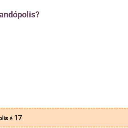
nandópolis?
17
lis
é
.