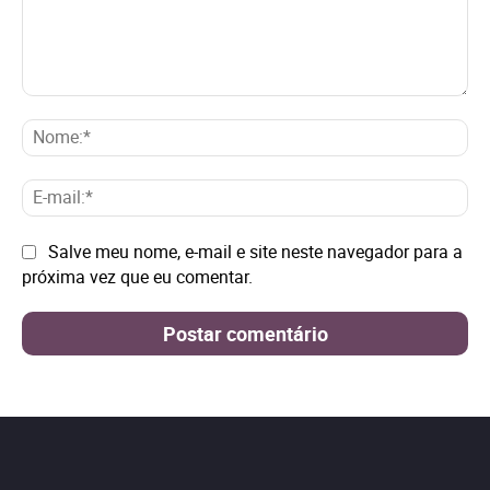
Comentário:
No
E-
mai
Site:
Salve meu nome, e-mail e site neste navegador para a
próxima vez que eu comentar.