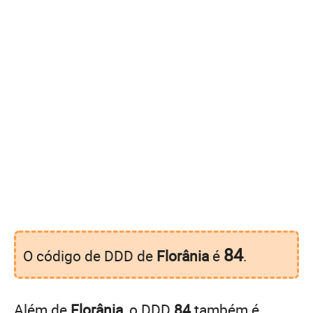
84
O código de DDD de
Florânia
é
.
Além de
Florânia
, o DDD
84
também é