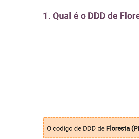
1. Qual é o DDD de Flor
O código de DDD de
Floresta (P