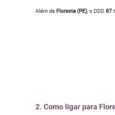
Além de
Floresta (PE)
, o DDD
87
t
2. Como ligar para Flor