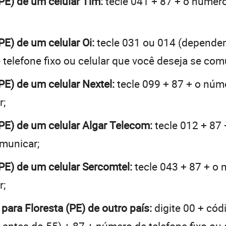
(PE) de um celular Tim:
tecle 041 + 87 + o número 
(PE) de um celular Oi:
tecle 031 ou 014 (depende
telefone fixo ou celular que você deseja se com
(PE) de um celular Nextel:
tecle 099 + 87 + o núme
r;
 (PE) de um celular Algar Telecom:
tecle 012 + 87 
omunicar;
(PE) de um celular Sercomtel:
tecle 043 + 87 + o n
r;
para Floresta (PE) de outro país:
digite 00 + cód