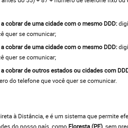
 + antes do 55) + 87 + número de telefone fixo ou
E) a cobrar de uma cidade com o mesmo DDD:
dig
cê quer se comunicar;
E) a cobrar de uma cidade com o mesmo DDD:
dig
cê quer se comunicar;
) a cobrar de outros estados ou cidades com DDD
ro do telefone que você quer se comunicar.
:
reta à Distância, e é um sistema que permite efe
dades do nosso país, como
Floresta (PE)
, sem pre