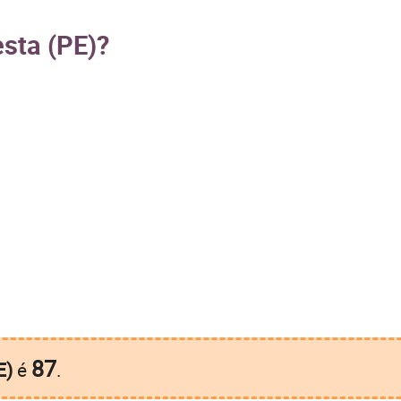
esta (PE)?
87
E)
é
.