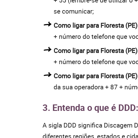
+ 55 (lembre-se de utilizar o
se comunicar;
Como ligar para Floresta (P
+ número do telefone que vo
Como ligar para Floresta (P
+ número do telefone que vo
Como ligar para Floresta (PE
da sua operadora + 87 + núme
3. Entenda o que é DDD
A sigla DDD significa Discagem Di
diferentes regiões, estados e ci