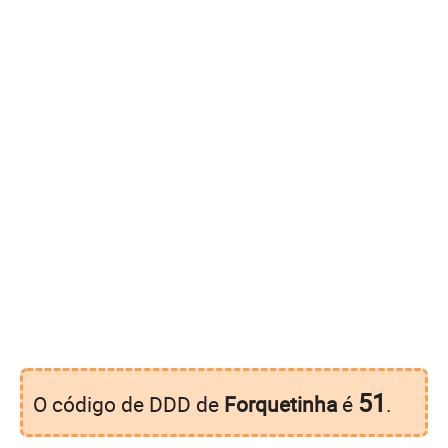
51
O código de DDD de
Forquetinha
é
.