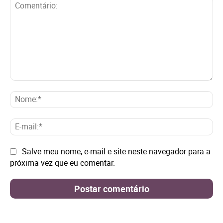
Comentário:
No
E-
mai
Site:
Salve meu nome, e-mail e site neste navegador para a
próxima vez que eu comentar.