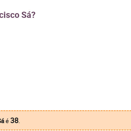
cisco Sá?
38
Sá
é
.