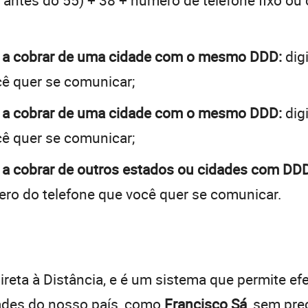
 + antes do 55) + 38 + número de telefone fixo ou
á a cobrar de uma cidade com o mesmo DDD:
dig
cê quer se comunicar;
á a cobrar de uma cidade com o mesmo DDD:
dig
cê quer se comunicar;
 a cobrar de outros estados ou cidades com DDD
ro do telefone que você quer se comunicar.
:
reta à Distância, e é um sistema que permite efe
dades do nosso país, como
Francisco Sá
, sem pre