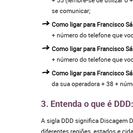
+ 55 (lembre-se de utilizar o
se comunicar;
Como ligar para Francisco S
+ número do telefone que vo
Como ligar para Francisco S
+ número do telefone que vo
Como ligar para Francisco Sá
da sua operadora + 38 + núme
3. Entenda o que é DDD
A sigla DDD significa Discagem Di
diferentes regiões, estados e ci