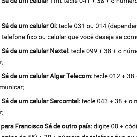
o Sá de um celular Tim:
tecle 041 + 38 + o número 
 Sá de um celular Oi:
tecle 031 ou 014 (depende
telefone fixo ou celular que você deseja se com
 Sá de um celular Nextel:
tecle 099 + 38 + o núme
r;
o Sá de um celular Algar Telecom:
tecle 012 + 38 
omunicar;
o Sá de um celular Sercomtel:
tecle 043 + 38 + o n
r;
 para Francisco Sá de outro país:
digite 00 + cód