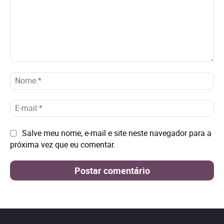
Comentário:
No
E-
mai
Site:
Salve meu nome, e-mail e site neste navegador para a
próxima vez que eu comentar.