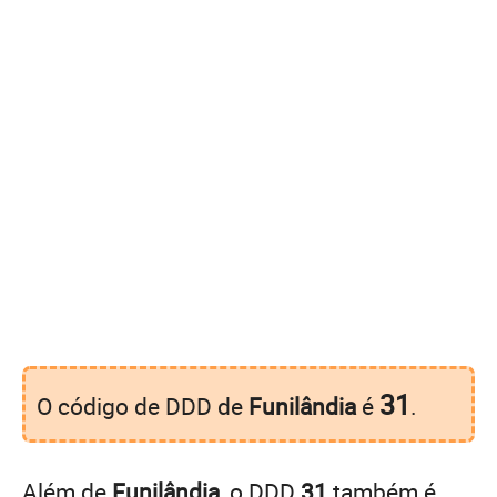
31
O código de DDD de
Funilândia
é
.
Além de
Funilândia
, o DDD
31
também é