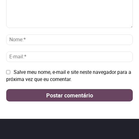
Comentário:
No
E-
mai
Site:
Salve meu nome, e-mail e site neste navegador para a
próxima vez que eu comentar.