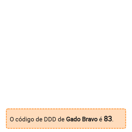
83
O código de DDD de
Gado Bravo
é
.