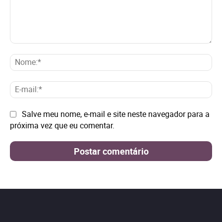
Comentário:
No
E-
mai
Site:
Salve meu nome, e-mail e site neste navegador para a
próxima vez que eu comentar.