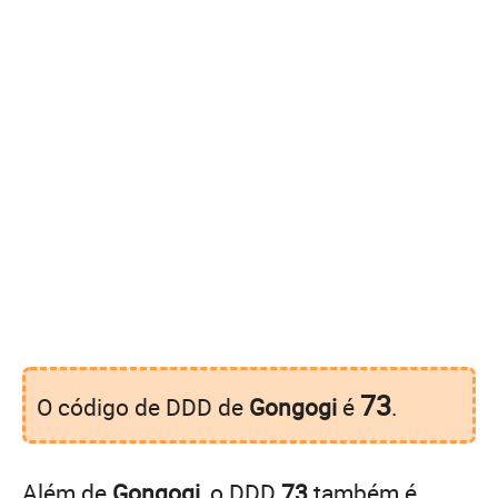
73
O código de DDD de
Gongogi
é
.
Além de
Gongogi
, o DDD
73
também é