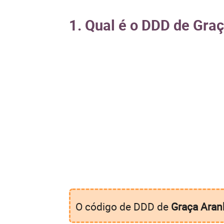
1. Qual é o DDD de Gra
O código de DDD de
Graça Aran