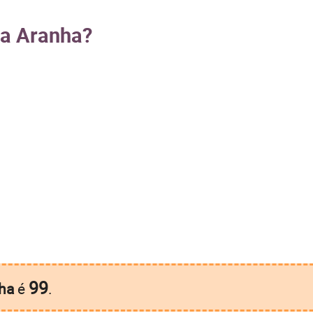
ça Aranha?
99
ha
é
.