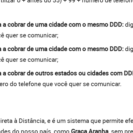
tilizar o + antes do 55) + 99 + número de telefon
a a cobrar de uma cidade com o mesmo DDD:
dig
cê quer se comunicar;
a a cobrar de uma cidade com o mesmo DDD:
dig
cê quer se comunicar;
 a cobrar de outros estados ou cidades com DDD
ro do telefone que você quer se comunicar.
:
reta à Distância, e é um sistema que permite efe
dades do nosso país, como
Graça Aranha
, sem pr