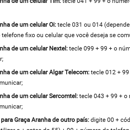
anha de um celular Tim:
tecle 041 + 99 + o número
anha de um celular Oi:
tecle 031 ou 014 (depende
telefone fixo ou celular que você deseja se com
anha de um celular Nextel:
tecle 099 + 99 + o núme
r;
anha de um celular Algar Telecom:
tecle 012 + 99
omunicar;
anha de um celular Sercomtel:
tecle 043 + 99 + o 
omunicar;
 para Graça Aranha de outro país:
digite 00 + có