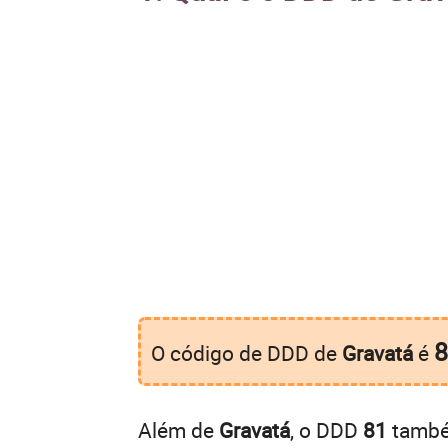
8
O código de DDD de
Gravatá
é
Além de
Gravatá
, o DDD
81
também