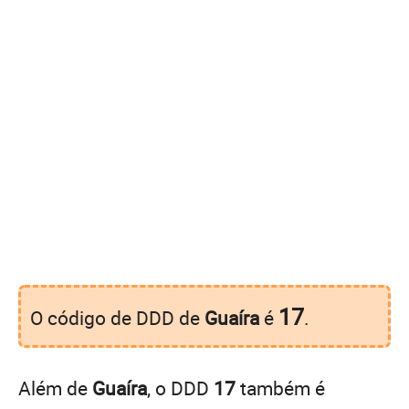
17
O código de DDD de
Guaíra
é
.
Além de
Guaíra
, o DDD
17
também é