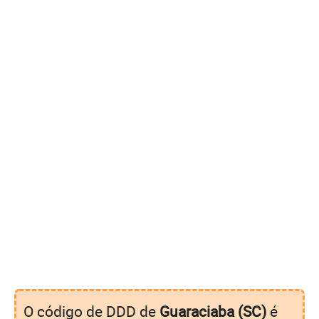
O código de DDD de
Guaraciaba (SC)
é