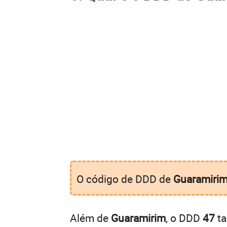
O código de DDD de
Guaramiri
Além de
Guaramirim
, o DDD
47
ta