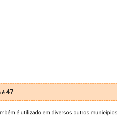
47
m
é
.
mbém é utilizado em diversos outros municípios