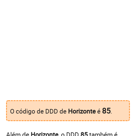
85
O código de DDD de
Horizonte
é
.
Além de
Horizonte
, o DDD
85
também é