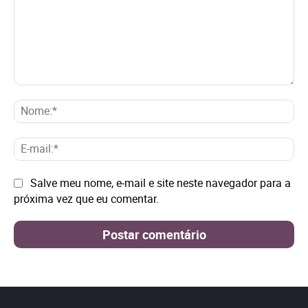
Comentário:
No
E-
mai
Site:
Salve meu nome, e-mail e site neste navegador para a
próxima vez que eu comentar.