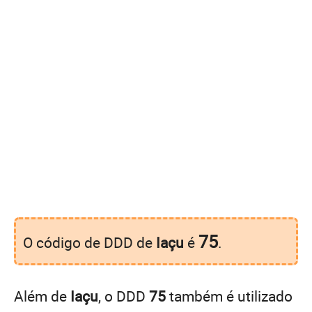
75
O código de DDD de
Iaçu
é
.
Além de
Iaçu
, o DDD
75
também é utilizado