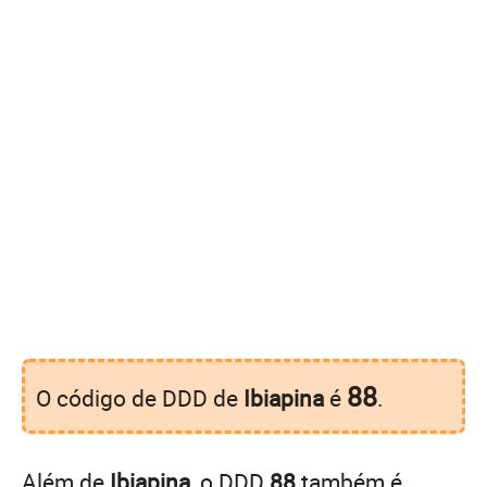
88
O código de DDD de
Ibiapina
é
.
Além de
Ibiapina
, o DDD
88
também é