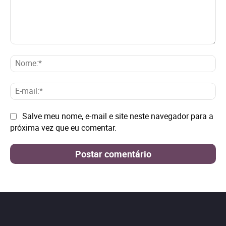
Comentário:
No
E-
mai
Site:
Salve meu nome, e-mail e site neste navegador para a
próxima vez que eu comentar.