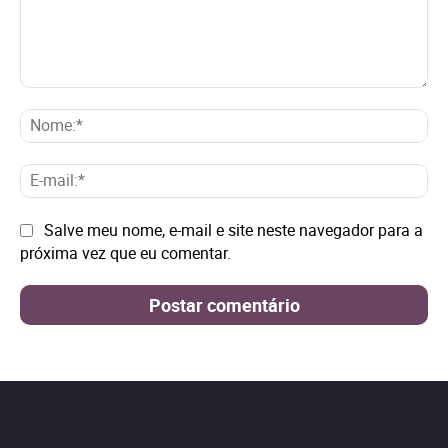
Comentário:
No
E-
mai
Site:
Salve meu nome, e-mail e site neste navegador para a
próxima vez que eu comentar.