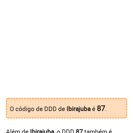
87
O código de DDD de
Ibirajuba
é
.
Além de
Ibirajuba
, o DDD
87
também é