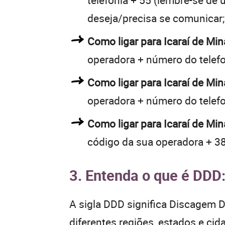
telefonia + 55 (lembre-se de u
deseja/precisa se comunicar;
Como ligar para Icaraí de M
operadora + número do telef
Como ligar para Icaraí de M
operadora + número do telef
Como ligar para Icaraí de Mi
código da sua operadora + 38
3. Entenda o que é DDD
A sigla DDD significa Discagem Di
diferentes regiões, estados e ci