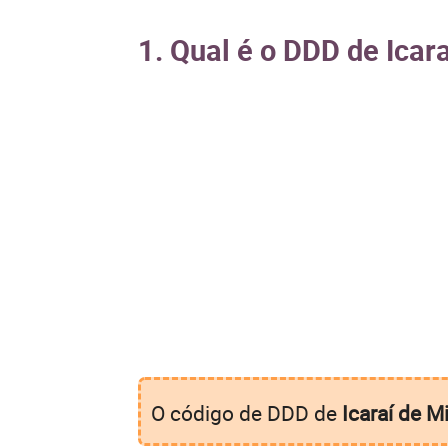
1. Qual é o DDD de Icar
O código de DDD de
Icaraí de M