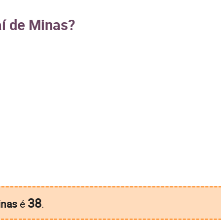
aí de Minas?
38
inas
é
.