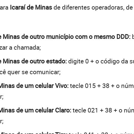
para
Icaraí de Minas
de diferentes operadoras, d
í de Minas de outro município com o mesmo DDD:
b
lizar a chamada;
de Minas de outro estado:
digite 0 + o código da 
ocê quer se comunicar;
 Minas de um celular Vivo:
tecle 015 + 38 + o núme
r;
 Minas de um celular Claro:
tecle 021 + 38 + o núm
r;