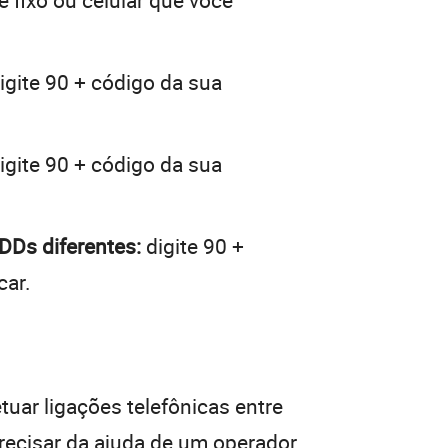
e fixo ou celular que você
igite 90 + código da sua
igite 90 + código da sua
DDs diferentes:
digite 90 +
car.
tuar ligações telefônicas entre
recisar da ajuda de um operador