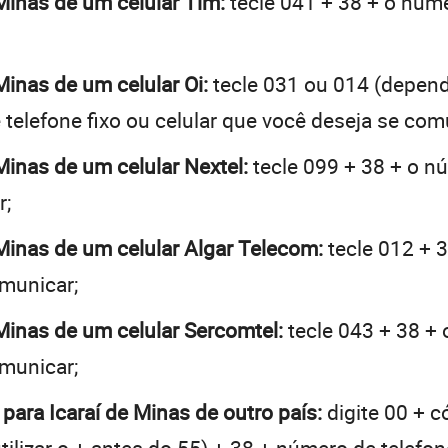
 Minas de um celular Tim:
tecle 041 + 38 + o núme
 Minas de um celular Oi:
tecle 031 ou 014 (depen
telefone fixo ou celular que você deseja se com
 Minas de um celular Nextel:
tecle 099 + 38 + o nú
r;
e Minas de um celular Algar Telecom:
tecle 012 + 3
omunicar;
 Minas de um celular Sercomtel:
tecle 043 + 38 + 
omunicar;
 para Icaraí de Minas de outro país:
digite 00 + c