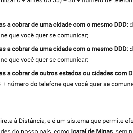
tilizar o + antes do 55) + 38 + número de telefon
inas a cobrar de uma cidade com o mesmo DDD:
d
one que você quer se comunicar;
inas a cobrar de uma cidade com o mesmo DDD:
d
one que você quer se comunicar;
nas a cobrar de outros estados ou cidades com D
 + número do telefone que você quer se comuni
:
reta à Distância, e é um sistema que permite efe
dades do nosso país, como
Icaraí de Minas
, sem p