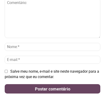
Comentário:
No
E-
mai
Site:
Salve meu nome, e-mail e site neste navegador para a
próxima vez que eu comentar.