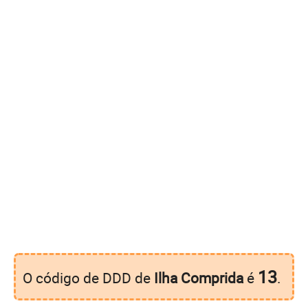
13
O código de DDD de
Ilha Comprida
é
.