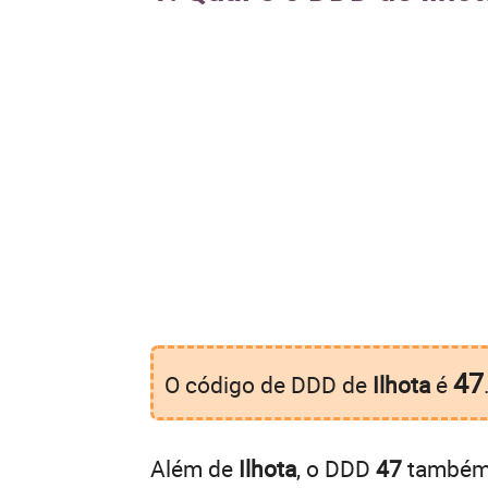
47
O código de DDD de
Ilhota
é
Além de
Ilhota
, o DDD
47
também é