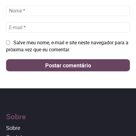
Comentário:
No
E-
mai
Site:
Salve meu nome, e-mail e site neste navegador para a
próxima vez que eu comentar.
Sobre
Sobre