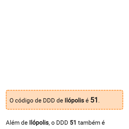
51
O código de DDD de
Ilópolis
é
.
Além de
Ilópolis
, o DDD
51
também é