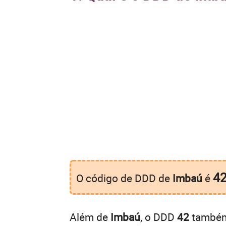
4
O código de DDD de
Imbaú
é
Além de
Imbaú
, o DDD
42
também 