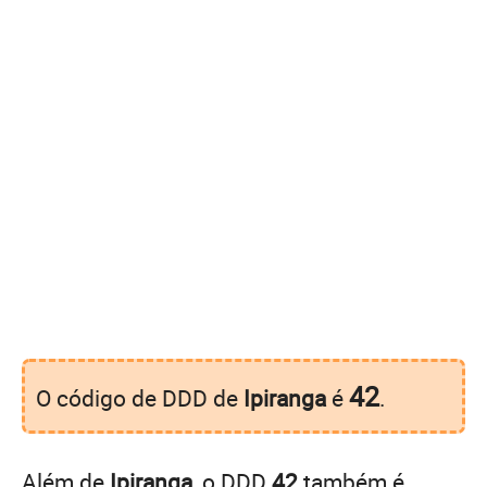
42
O código de DDD de
Ipiranga
é
.
Além de
Ipiranga
, o DDD
42
também é