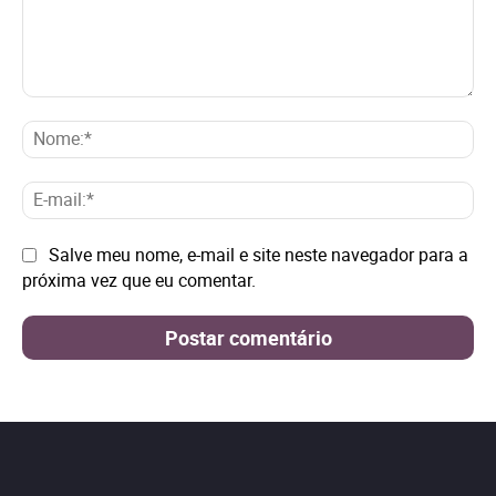
Comentário:
No
E-
mai
Site:
Salve meu nome, e-mail e site neste navegador para a
próxima vez que eu comentar.