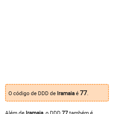
77
O código de DDD de
Iramaia
é
.
Além de
Iramaia
, o DDD
77
também é