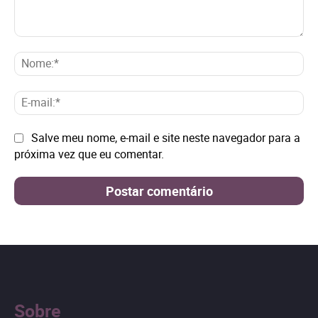
Comentário:
No
E-
mai
Site:
Salve meu nome, e-mail e site neste navegador para a
próxima vez que eu comentar.
Sobre