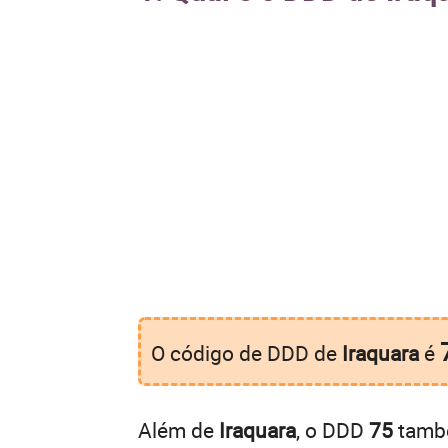
O código de DDD de
Iraquara
é
Além de
Iraquara
, o DDD
75
també