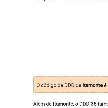
O código de DDD de
Itamonte
é
Além de
Itamonte
, o DDD
35
tamb