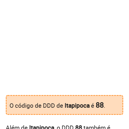
88
O código de DDD de
Itapipoca
é
.
Além de
Itapipoca
, o DDD
88
também é