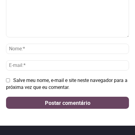
Comentário:
No
E-
mai
Site:
Salve meu nome, e-mail e site neste navegador para a
próxima vez que eu comentar.