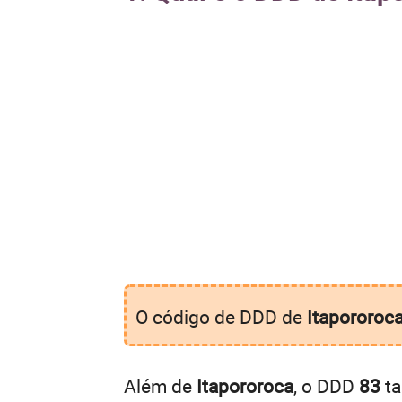
O código de DDD de
Itapororoc
Além de
Itapororoca
, o DDD
83
ta